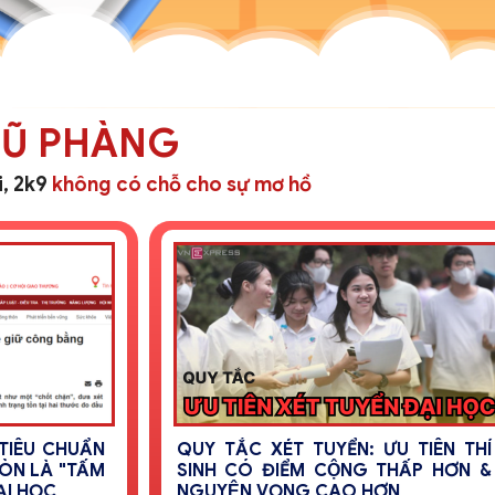
HŨ PHÀNG
i, 2k9
không có chỗ cho sự mơ hồ
15
SIÊT CHẶT QUY CHẾ: CÁC TRƯỜNG
I
́N
ĐẠI HỌC CHỈ ĐƯỢC SỬ DỤNG TỐI
I
̣P
ĐA 5 PHƯƠNG THỨC XÉT TUYỂN
CÔ