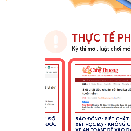
THỰC TẾ P
Kỳ thi mới, luật chơi mớ
THÍ SINH ĐƯỢC ĐĂNG KÝ TỐI ĐA 
NGUYỆN VỌNG, CẦN CÓ CHIÊ
LƯỢC ĐẶT NGUYỆN VỌNG PHÙ HƠ