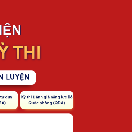
IỆN
̀ THI
N LUYỆN
́ tư duy
Kỳ thi Đánh giá năng lực Bộ
SA)
Quốc phòng (QDA)
LỘ