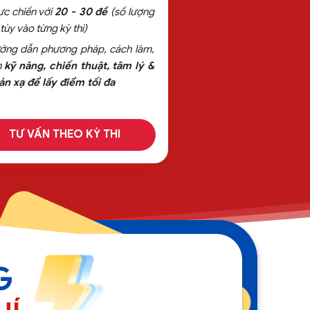
̣c chiến với
20 - 30 đề
(số lượng
 tùy vào từng kỳ thi)
́ng dẫn phương pháp, cách làm,
n
kỹ năng, chiến thuật, tâm lý &
̉n xạ để lấy điểm tối đa
TƯ VẤN THEO KỲ THI
G