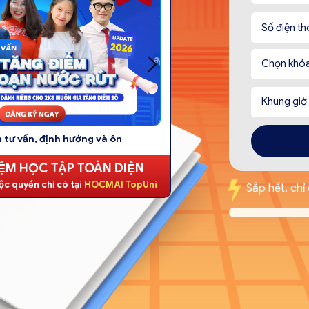
 lập kế hoạch học tập
Phòng tự h
ỆM HỌC TẬP TOÀN DIỆN
̣c quyền chỉ có tại
HOCMAI TopUni
Sắp hết, chỉ