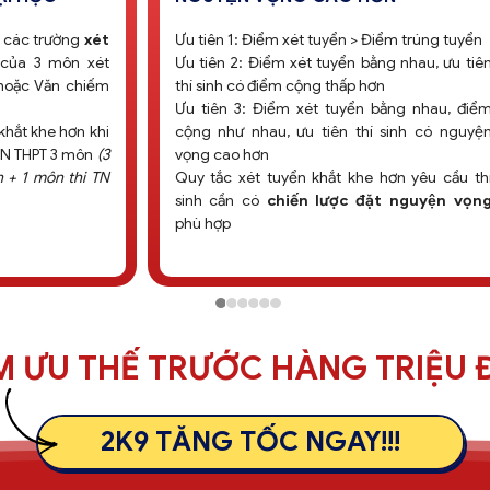
các
Việc giới hạn phương thức xét tuyển yêu cầu
Th
g ký
các trường chọn lọc phương thức xét tuyển
50
 thí
tối ưu, nâng chuẩn đầu vào.
Mư
úc
Trong xu hướng này, các trường Đại học top
tr
năng
đầu thường ưu tiên lựa chọn xét tuyển bằng
IEL
điểm của các kỳ thi đã được chuẩn hóa và
tu
yện
được nhiều thí sinh tham gia như
Kỳ thi Đánh
Ng
giá năng lực & Đánh giá tư duy (TSA, HSA,
n
VACT, QDA, SPT,...)
k
tí
M ƯU THẾ TRƯỚC HÀNG TRIỆU 
2K9 TĂNG TỐC NGAY!!!