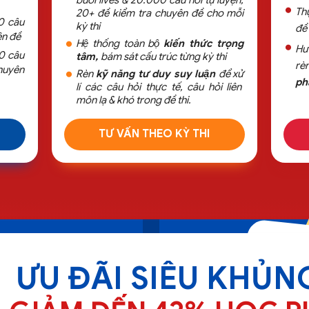
buổi lives & 20.000 câu hỏi tự luyện,
Thư
20+ đề kiểm tra chuyên đề cho mỗi
0 câu
kỳ thi
đề
ên đề
Hệ thống toàn bộ
kiến thức trọng
Hươ
0 câu
tâm,
bám sát cấu trúc từng kỳ thi
rè
huyên
Rèn
kỹ năng tư duy suy luận
để xử
pha
lí các câu hỏi thực tế, câu hỏi liên
môn lạ & khó trong đề thi.
TƯ VẤN THEO KỲ THI
ƯU ĐÃI SIÊU KHỦN