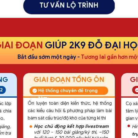
TƯ VẤN LỘ TRÌNH
GIAI ĐOẠN
GIÚP 2K9 ĐỖ ĐẠI H
Bắt đầu sớm một ngày -
Tương lai gần hơn một
GI
̉NG
GIAI ĐOẠN TỔNG ÔN
12
Hệ thống chuyên đề trọng
tâm
Ôn luyện toàn diện kiến thức, hệ thống
ắc lớp
Cọ xát
các kiểu câu hỏi & phương pháp làm bài
à chìa
tâm lý
bám sát cấu trúc/độ khó của từng kì thi
ao.
gian v
Học chủ động kết hợp livestream
iảng,
Hì
với 120 - 150 bài giảng/kỳ thi, ~150
ểm tra
trư