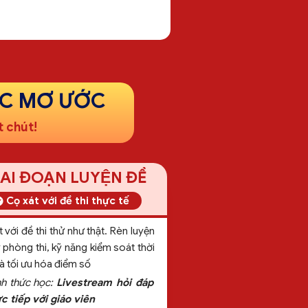
ỌC MƠ ƯỚC
 chút!
AI ĐOẠN LUYỆN ĐỀ
Cọ xát với đề thi thực tế
 với đề thi thử như thật. Rèn luyện
 phòng thi, kỹ năng kiểm soát thời
à tối ưu hóa điểm số
nh thức học:
Livestream hỏi đáp
̣c tiếp với giáo viên