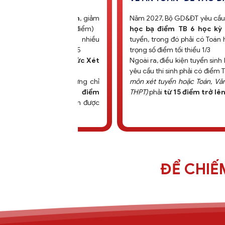
Thay vì không giới hạn nguyện vọng như 
năm trước, từ năm 2026, thí sinh được đăn
tối đa 15 nguyện vọng.
Việc này yêu cầu
sinh
cần nghiên cứu kỹ và nghiêm t
chọn ngành
học, trường học theo đúng 
lực phù hợp bản thân
Đặc biệt, thí sinh
bắt buộc phải đặt ngu
vọng từ 1-3
nếu đăng ký ngành Sư phạm.
ĐỂ CHIẾ