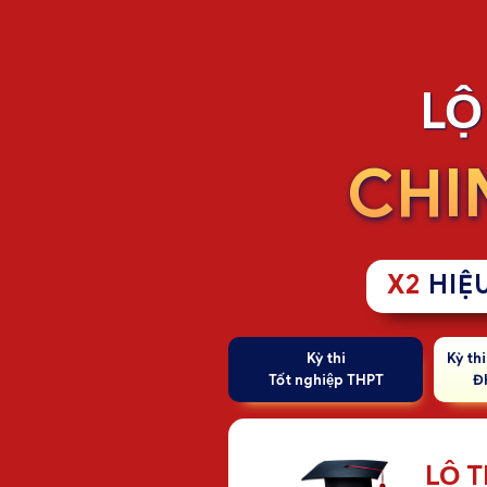
LÔ
CHIN
X2
HIỆ
Kỳ thi
Kỳ th
Tốt nghiệp THPT
Đ
LỘ 